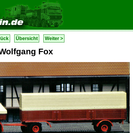
rück
Übersicht
Weiter >
Wolfgang Fox